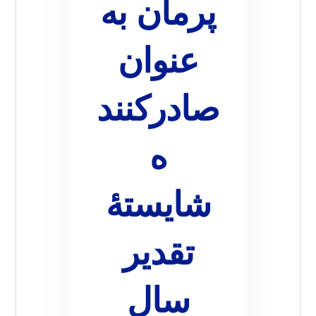
پرمان به
عنوان
صادرکنند
ه
شایستۀ
تقدیر
سال