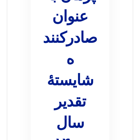
عنوان
صادرکنند
ه
شایستۀ
تقدیر
سال