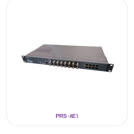
PRS۰۸E۱